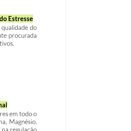
do Estresse
 qualidade do 
te procurada 
tivos.
nal
res em todo o 
a, Magnésio, 
 na regulação 