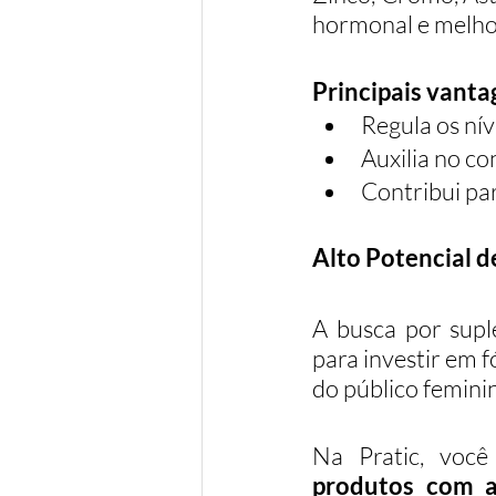
hormonal e melho
Principais vanta
Regula os ní
Auxilia no con
Contribui par
Alto Potencial d
A busca por supl
para investir em 
do público feminin
Na Pratic, você
produtos com a