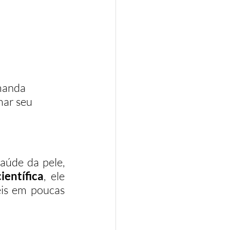
manda 
mar seu 
aúde da pele, 
entífica
, ele 
eis em poucas 