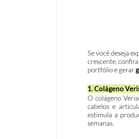
Se você deseja ex
crescente, confir
portfólio e gerar 
g
1. Colágeno Ver
O colágeno Veriso
cabelos e articu
estimula a produç
semanas.