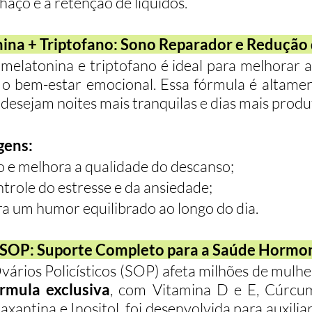
haço e a retenção de líquidos.
nina + Triptofano: Sono Reparador e Redução 
elatonina e triptofano é ideal para melhorar a
o bem-estar emocional. Essa fórmula é altamen
desejam noites mais tranquilas e dias mais produ
gens:
o e melhora a qualidade do descanso;
ntrole do estresse e da ansiedade;
ra um humor equilibrado ao longo do dia.
a SOP: Suporte Completo para a Saúde Hormo
ários Policísticos (SOP) afeta milhões de mulhe
rmula exclusiva
, com Vitamina D e E, Cúrcum
xantina e Inositol, foi desenvolvida para auxiliar