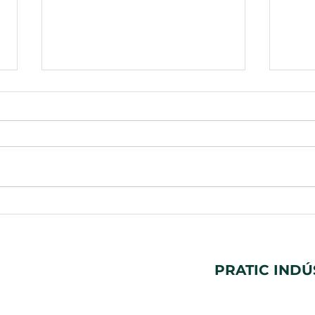
Por que apostar em
A co
protocolos de suplementação
supl
é a chave para diferenciar sua
ning
marca própria
PRATIC INDÚ