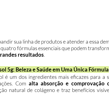
pandir sua linha de produtos e atender a essa de
a quatro fórmulas essenciais que podem transfor
randes resultados
.
isol 5g: Beleza e Saúde em Uma Única Fórmula
l é um dos ingredientes mais eficazes para a s
lações. Com 
alta absorção e comprovação ci
ão natural de colágeno e traz benefícios visív