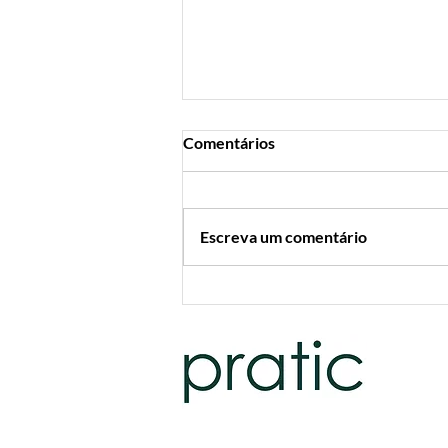
Comentários
Escreva um comentário
O sucesso do verão começa no
inverno: antecipe a produção
da sua marca de suplementos