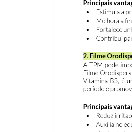
Principais vanta
Estimula a p
Melhora a fir
Fortalece unh
Contribui par
2. Filme Orodisp
A TPM pode impac
Filme Orodispers
Vitamina B3, é u
período e promove
Principais vanta
Reduz irritab
Auxilia no eq