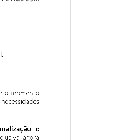
l.
te o momento 
 necessidades 
nalização e 
lusiva agora 