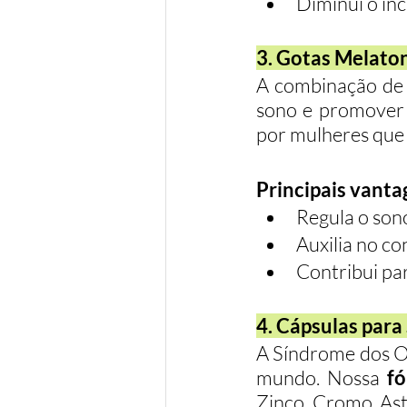
Diminui o inc
3. Gotas Melato
A combinação de m
sono e promover 
por mulheres que 
Principais vanta
Regula o son
Auxilia no co
Contribui pa
4. Cápsulas par
A Síndrome dos Ov
mundo. Nossa 
fó
Zinco, Cromo, Asta