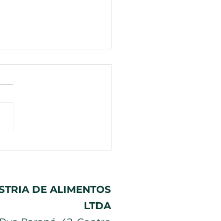
r do pote do seu
emento importa e
uém te conta isso!
STRIA DE ALIMENTOS
LTDA