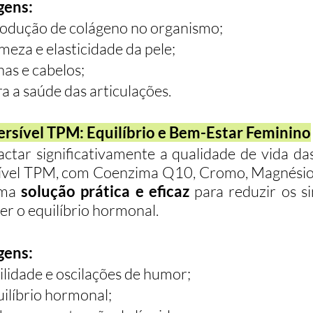
gens:
rodução de colágeno no organismo;
meza e elasticidade da pele;
as e cabelos;
a a saúde das articulações.
ersível TPM: Equilíbrio e Bem-Estar Feminino
tar significativamente a qualidade de vida das
ível TPM, com Coenzima Q10, Cromo, Magnésio, 
ma 
solução prática e eficaz
 para reduzir os s
r o equilíbrio hormonal.
gens:
ilidade e oscilações de humor;
uilíbrio hormonal;