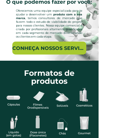
O que podemos fazer por você:
Oferecemos uma equipe especializada para te
ajudar a desenvolver um
produto com a sua
marca
, temos consultores de mercado que
fazem todo o estudo de viabilidade do projeto
para nossos clientes. Nossa equipe comercial é
criada por profissionais altamente qualificados
em cada segmento de mercado direcionando
os clientes em cada etapa.
CONHEÇA NOSSOS SERVIÇOS
Formatos de
produtos