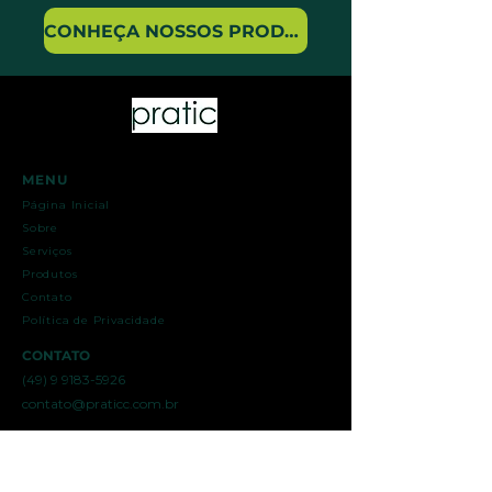
CONHEÇA NOSSOS PRODUTOS
MENU
Página Inicial
Sobre
Serviços
Produtos
Contato
Política de Privacidade
CONTATO
(49) 9 9183-5926
contato@praticc.com.br
PRATIC INDÚSTRIA DE ALIMENTOS LTDA
Rua Paraná, 42, Centro